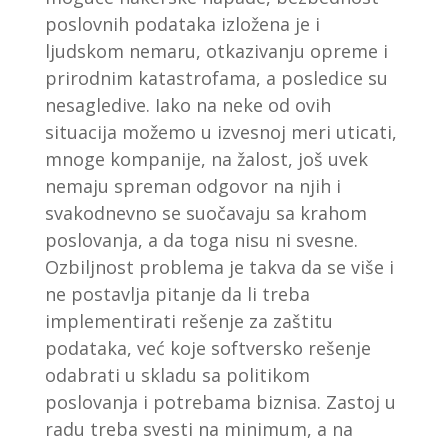
poslovnih podataka izložena je i
ljudskom nemaru, otkazivanju opreme i
prirodnim katastrofama, a posledice su
nesagledive. Iako na neke od ovih
situacija možemo u izvesnoj meri uticati,
mnoge kompanije, na žalost, još uvek
nemaju spreman odgovor na njih i
svakodnevno se suočavaju sa krahom
poslovanja, a da toga nisu ni svesne.
Ozbiljnost problema je takva da se više i
ne postavlja pitanje da li treba
implementirati rešenje za zaštitu
podataka, već koje softversko rešenje
odabrati u skladu sa politikom
poslovanja i potrebama biznisa. Zastoj u
radu treba svesti na minimum, a na