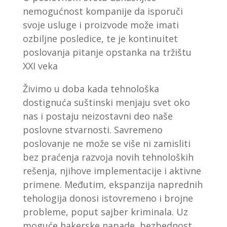
nemogućnost kompanije da isporuči
svoje usluge i proizvode može imati
ozbiljne posledice, te je kontinuitet
poslovanja pitanje opstanka na tržištu
XXI veka
Živimo u doba kada tehnološka
dostignuća suštinski menjaju svet oko
nas i postaju neizostavni deo naše
poslovne stvarnosti. Savremeno
poslovanje ne može se više ni zamisliti
bez praćenja razvoja novih tehnoloških
rešenja, njihove implementacije i aktivne
primene. Međutim, ekspanzija naprednih
tehologija donosi istovremeno i brojne
probleme, poput sajber kriminala. Uz
moguće hakerske napade, bezbednost