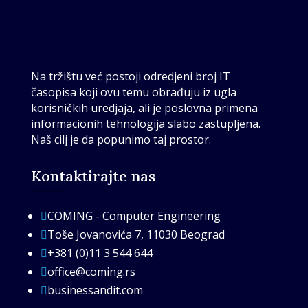
Na tržištu već postoji odredjeni broj IT
časopisa koji ovu temu obrađuju iz ugla
korisničkih uredjaja, ali je poslovna primena
informacionih tehnologija slabo zastupljena.
Naš cilj je da popunimo taj prostor.
Kontaktirajte nas
COMING - Computer Engineering

Toše Jovanovića 7, 11030 Beograd

+381 (0)11 3 544 644

office@coming.rs

businessandit.com
