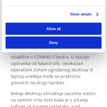
jednim ili dva računara, obezbeđivanje
podataka na sistematičan i kvalitetan
Show details
način je neophodno. COMING-ovo rešenje
podrazumeva kreiranje celokupne slike
Allow all
operativnog sistema, particije ili željene
datoteke sa radne stanice (laptopa,
Deny
tableta i dr.). Sve izabrane korisničke
informacije kopiraju se i bezbedno
skladište u COMING Cloud-u. U slučaju
oporavka od katastrofe, celokupan
operativni sistem ugroženog desktop ili
laptop uređaja može se praktično
povratiti na drugi hardver.
Bekap desktop okruženja zauzima mesto
na samom vrhu liste kada je u pitanju
softver za čuvanje podataka, a od