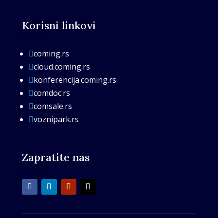
Korisni linkovi
coming.rs

cloud.coming.rs

konferencija.coming.rs

comdoc.rs

comsale.rs

voznipark.rs

Zapratite nas