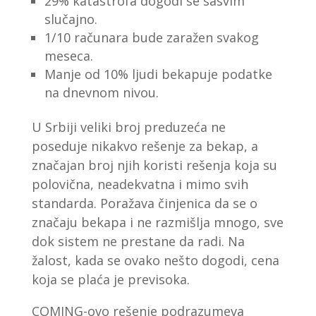
29% katastrofa dogodi se sasvim
slučajno.
1/10 računara bude zaražen svakog
meseca.
Manje od 10% ljudi bekapuje podatke
na dnevnom nivou.
U Srbiji veliki broj preduzeća ne
poseduje nikakvo rešenje za bekap, a
značajan broj njih koristi rešenja koja su
polovična, neadekvatna i mimo svih
standarda. Poražava činjenica da se o
značaju bekapa i ne razmišlja mnogo, sve
dok sistem ne prestane da radi. Na
žalost, kada se ovako nešto dogodi, cena
koja se plaća je previsoka.
COMING-ovo rešenje podrazumeva