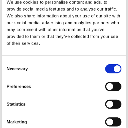
bekapa može realizovati na nivou
We use cookies to personalise content and ads, to
provide social media features and to analyse our traffic.
softvera ili disk-uređaja. Kako bi se
We also share information about your use of our site with
uverio u integritet oporavka, korisnik
our social media, advertising and analytics partners who
ima i mogućnost probnog pokretanja
may combine it with other information that you’ve
servisa.
provided to them or that they’ve collected from your use
of their services.
Prednosti bekap desktop
okruženja
Consent
Necessary
Selection
Pouzdanim bekapom rešavaju se brojni
problemi, kako sa skladištenjem i
Preferences
čuvanjem podataka, tako i sa njihovom
bezbednošću na više nivoa. Bekap
podataka jedna je od najvažnijih potreba
Statistics
svakog radnog okruženja, bez obzira na
njegovu veličinu i broj zaposlenih. Čak i
Marketing
ako se radi o mikropreduzećima sa po