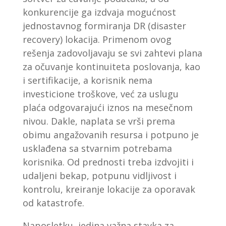
konkurencije ga izdvaja mogućnost
jednostavnog formiranja DR (disaster
recovery) lokacija. Primenom ovog
rešenja zadovoljavaju se svi zahtevi plana
za očuvanje kontinuiteta poslovanja, kao
i sertifikacije, a korisnik nema
investicione troškove, već za uslugu
plaća odgovarajući iznos na mesečnom
nivou. Dakle, naplata se vrši prema
obimu angažovanih resursa i potpuno je
usklađena sa stvarnim potrebama
korisnika. Od prednosti treba izdvojiti i
udaljeni bekap, potpunu vidljivost i
kontrolu, kreiranje lokacije za oporavak
od katastrofe.
Naposletku, jedina važna stavka za