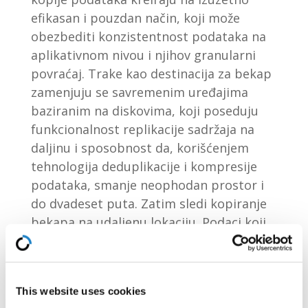
efikasan i pouzdan način, koji može
obezbediti konzistentnost podataka na
aplikativnom nivou i njihov granularni
povraćaj. Trake kao destinacija za bekap
zamenjuju se savremenim uređajima
baziranim na diskovima, koji poseduju
funkcionalnost replikacije sadržaja na
daljinu i sposobnost da, korišćenjem
tehnologija deduplikacije i kompresije
podataka, smanje neophodan prostor i
do dvadeset puta. Zatim sledi kopiranje
bekapa na udaljenu lokaciju. Podaci koji
su zaštićeni lokalnim kopijama se posle
sažimanja kopiraju na daljinu u
kriptovanom obliku i čuvaju se u
This website uses cookies
računarskom oblaku, dok se replikacija