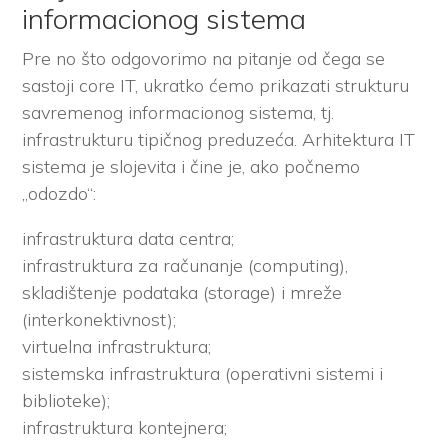
informacionog sistema
Pre no što odgovorimo na pitanje od čega se
sastoji core IT, ukratko ćemo prikazati strukturu
savremenog informacionog sistema, tj.
infrastrukturu tipičnog preduzeća. Arhitektura IT
sistema je slojevita i čine je, ako počnemo
„odozdo“:
infrastruktura data centra;
infrastruktura za računanje (computing),
skladištenje podataka (storage) i mreže
(interkonektivnost);
virtuelna infrastruktura;
sistemska infrastruktura (operativni sistemi i
biblioteke);
infrastruktura kontejnera;