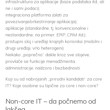
infrastruktura za aplikacije (baze podataka itd., ali
ne i sami podaci);
integraciona platforma (alati za
povezivanje/orkestriranje aplikacija);
aplikacije (standardne, tj. konvencionalne i
nestandardne, na primer: ERP, CRM itd.);
pristupni sloj i uređaji krajnjih korisnika (mobilni i
drugi uređaji, vrlo heterogeni)
Nekako „poprečno“, dakle kroz sve slojeve,
provlače se funkcije menadžmenta,
administracije, nadzora i bezbednosti.
Koji su od nabrojanih „prirodni kandidati“ za core
IT? Koje osobine su tipične za core i non-core?
Non-core IT – da počnemo od
lakšeg