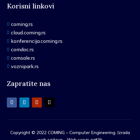
Korisni linkovi
coming.rs

cloud.coming.rs

konferencija.coming.rs

comdoc.rs

comsale.rs

voznipark.rs

Zapratite nas
Copyright © 2022 COMING – Computer Engineering. Izrada
web sajtova - Web servis naKlik