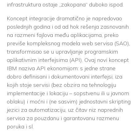
infrastruktura ostaje „zakopana“ duboko ispod.
Koncept integracije dramatično je napredovao
poslednjih godina i od ad hok rešenja zasnovanih
na razmeni fajlova među aplikacijama, preko
previše kompleksnog modela web servisa (SAO),
transformisao se u upravljanje programskim
aplikativnim interfejsima (API). Ovaj novi koncept
IBM naziva API ekonomijom: s jedne strane
dobro definisani i dokumentovani interfejsi, iza
kojih stoje servisi (bez obzira na tehnologiju
implementacije i lokaciju – sopstvenu ili u javnom
oblaku) i moćni i (ne sasvim) jednostavni skripting
jezici za automatizaciju, uz čitav niz naprednih
servisa za pouzdanu i garantovanu razmenu
poruka i sl.