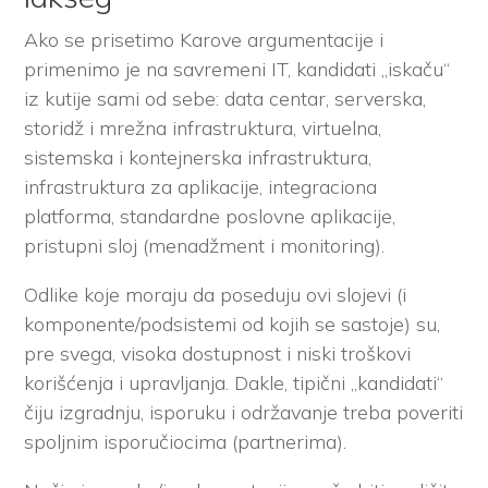
Ako se prisetimo Karove argumentacije i
primenimo je na savremeni IT, kandidati „iskaču“
iz kutije sami od sebe: data centar, serverska,
storidž i mrežna infrastruktura, virtuelna,
sistemska i kontejnerska infrastruktura,
infrastruktura za aplikacije, integraciona
platforma, standardne poslovne aplikacije,
pristupni sloj (menadžment i monitoring).
Odlike koje moraju da poseduju ovi slojevi (i
komponente/podsistemi od kojih se sastoje) su,
pre svega, visoka dostupnost i niski troškovi
korišćenja i upravljanja. Dakle, tipični „kandidati“
čiju izgradnju, isporuku i održavanje treba poveriti
spoljnim isporučiocima (partnerima).