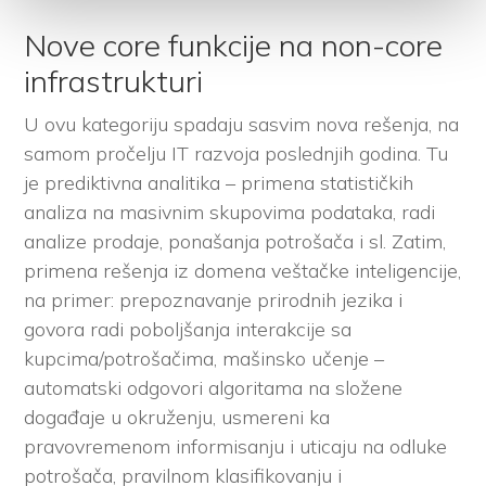
Nove core funkcije na non-core
infrastrukturi
U ovu kategoriju spadaju sasvim nova rešenja, na
samom pročelju IT razvoja poslednjih godina. Tu
je prediktivna analitika – primena statističkih
analiza na masivnim skupovima podataka, radi
analize prodaje, ponašanja potrošača i sl. Zatim,
primena rešenja iz domena veštačke inteligencije,
na primer: prepoznavanje prirodnih jezika i
govora radi poboljšanja interakcije sa
kupcima/potrošačima, mašinsko učenje –
automatski odgovori algoritama na složene
događaje u okruženju, usmereni ka
pravovremenom informisanju i uticaju na odluke
potrošača, pravilnom klasifikovanju i