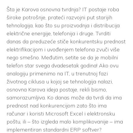
Šta je Karova osnovna tvrdnja? IT postaje roba
široke potrošnje, prateći razvojni put starijih
tehnologija, kao što su proizvodnja i distribucija
električne energije, telefonija i druge. Tvrditi
danas da preduzeće stiče konkurentsku prednost
elektrifikacijom i uvođenjem telefona zvuči više
nego smešno. Međutim, setite se da je mobilni
telefon star svega dvadesetak godina! Ako ovu
analogiju primenimo na IT, u trenutnoj fazi
životnog ciklusa u kojoj se tehnologija nalazi,
osnovna Karova ideja postaje, rekli bismo,
samorazumljiva. Ko danas može da tvrdi da ima
prednost nad konkurencijom zato što ima
računar i koristi Microsoft Excel i elektronsku
poštu, ili – što izgleda malo komplikovanije – ima
implementiran standardni ERP softver?