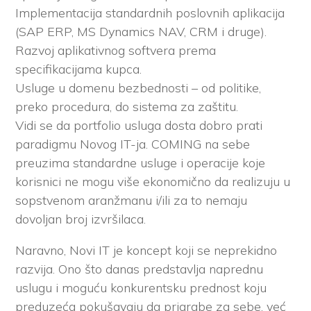
Implementacija standardnih poslovnih aplikacija
(SAP ERP, MS Dynamics NAV, CRM i druge).
Razvoj aplikativnog softvera prema
specifikacijama kupca.
Usluge u domenu bezbednosti – od politike,
preko procedura, do sistema za zaštitu.
Vidi se da portfolio usluga dosta dobro prati
paradigmu Novog IT-ja. COMING na sebe
preuzima standardne usluge i operacije koje
korisnici ne mogu više ekonomično da realizuju u
sopstvenom aranžmanu i/ili za to nemaju
dovoljan broj izvršilaca.
Naravno, Novi IT je koncept koji se neprekidno
razvija. Ono što danas predstavlja naprednu
uslugu i moguću konkurentsku prednost koju
preduzeća pokušavaju da prigrabe za sebe, već