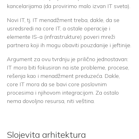
kancelarijama (da provirimo malo izvan IT sveta).
Novi IT, tj. IT menadžment treba, dakle, da se
usredsredi na core IT, a ostale operacije i
elemente IS-a (infrastrukture) poveri mreži
partnera koji ih mogu obaviti pouzdanije i jeftinije.
Argument za ovu tvrdnju je prilično jednostavan:
IT mora biti fokusiran na iste probleme, procese,
rešenja kao i menadžment preduzeća. Dakle,
core IT mora da se bavi core poslovnim
procesima i njihovom integracijom. Za ostalo
nema dovoljno resursa, niti veština.
Slojevita arhitektura