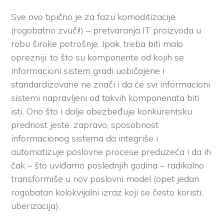
Sve ovo tipično je za fazu komoditizacije
(rogobatno zvuči!) – pretvaranja IT proizvoda u
robu široke potrošnje. Ipak, treba biti malo
oprezniji: to što su komponente od kojih se
informacioni sistem gradi uobičajene i
standardizovane ne znači i da će svi informacioni
sistemi napravljeni od takvih komponenata biti
isti. Ono što i dalje obezbeđuje konkurentsku
prednost jeste, zapravo, sposobnost
informacionog sistema da integriše i
automatizuje poslovne procese preduzeća i da ih
čak – što uviđamo poslednjih godina – radikalno
transformiše u nov poslovni model (opet jedan
rogobatan kolokvijalni izraz koji se često koristi:
uberizacija).