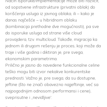
Način isporuke/implementacije može biti različit,
od sopstvene infrastrukture (privatni oblak) do
korišćenja usluga iz javnog oblaka, ili – kako je
danas najčešće – u hibridnom oblaku
(kombinacija prethodne dve mogućnosti), pa sve
do isporuke usluga od strane više cloud
provajdera, tzv. multicloud. Takođe, migracija ka
jednom ili drugom rešenju je proces, koji može da
traje i više godina i diktiran je, pre svega,
ekonomskim parametrima.
Prilično je jasno do navedene funkcionalne celine
teško mogu biti izvor nekakve konkurentske
prednosti. Važno je, pre svega, da su dostupne,
jeftine (što ne znači obavezno najjeftinije, već sa
najpogodnijim odnosom performansi i cene),
sveprisutne i „nevidljive“.