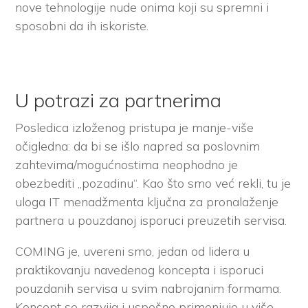
nove tehnologije nude onima koji su spremni i
sposobni da ih iskoriste.
U potrazi za partnerima
Posledica izloženog pristupa je manje-više
očigledna: da bi se išlo napred sa poslovnim
zahtevima/mogućnostima neophodno je
obezbediti „pozadinu“. Kao što smo već rekli, tu je
uloga IT menadžmenta ključna za pronalaženje
partnera u pouzdanoj isporuci preuzetih servisa.
COMING je, uvereni smo, jedan od lidera u
praktikovanju navedenog koncepta i isporuci
pouzdanih servisa u svim nabrojanim formama.
Koncept se razvija i uspešno primenjuje u više