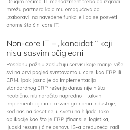
Drugim rečima, IT menadžment treba da izgradi
mrežu partnera koja mu omogućava da
„zaboravi“ na navedene funkcije i da se posveti
onome što čini core IT.
Non-core IT – „kandidati“ koji
nisu sasvim očigledni
Posebnu pažnju zaslužuju servisi koje manje-više
svi na prvi pogled svrstavamo u core, kao ERP ili
CRM. Ipak, jasno je da implementacija
standardnog ERP rešenja danas nije ništa
neobično, niti naročito napredno – takvih
implementacija ima u svim granama industrije,
kod nas na desetine, u svetu na hiljade. Iako
aplikacije kao što je ERP (finansije, logistika,
ljudski resursi) čine osnovu IS-a preduzeća, radi