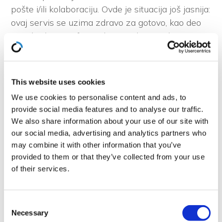
pošte i/ili kolaboraciju. Ovde je situacija još jasnija:
ovaj servis se uzima zdravo za gotovo, kao deo
standardne IT infrastrukture. I da ne nabrajamo
dalje, „kandidata“ koje na prvi pogled i nismo
očekivali ima dosta.
This website uses cookies
Core IT funkcije, ili šta „ostaje“
We use cookies to personalise content and ads, to
Novom IT-ju
provide social media features and to analyse our traffic.
We also share information about your use of our site with
Suština koncepta nije u tome šta „ostaje“ kada se
our social media, advertising and analytics partners who
izvrši outsourcing navedenih funkcija, već šta
may combine it with other information that you’ve
zaista ne može da se prepusti nikom drugom.
provided to them or that they’ve collected from your use
of their services.
Core IT, dakle, čine upravo takve funkcije:
strateška usklađenost sa razvojem poslovanja
preduzeća, portfolio aplikativnih rešenja koja
Consent
pokrivaju sve core procese, arhitektura i
Necessary
Selection