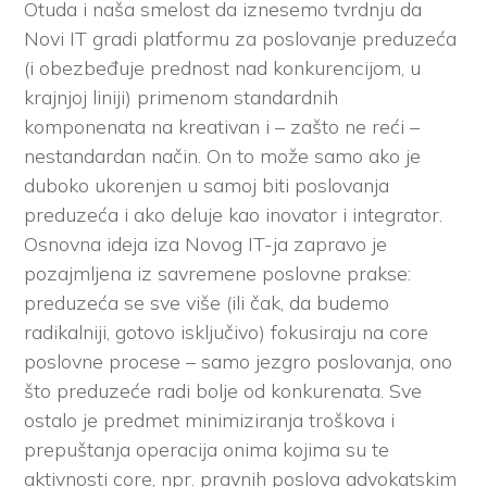
Otuda i naša smelost da iznesemo tvrdnju da
Novi IT gradi platformu za poslovanje preduzeća
(i obezbeđuje prednost nad konkurencijom, u
krajnjoj liniji) primenom standardnih
komponenata na kreativan i – zašto ne reći –
nestandardan način. On to može samo ako je
duboko ukorenjen u samoj biti poslovanja
preduzeća i ako deluje kao inovator i integrator.
Osnovna ideja iza Novog IT-ja zapravo je
pozajmljena iz savremene poslovne prakse:
preduzeća se sve više (ili čak, da budemo
radikalniji, gotovo isključivo) fokusiraju na core
poslovne procese – samo jezgro poslovanja, ono
što preduzeće radi bolje od konkurenata. Sve
ostalo je predmet minimiziranja troškova i
prepuštanja operacija onima kojima su te
aktivnosti core, npr. pravnih poslova advokatskim