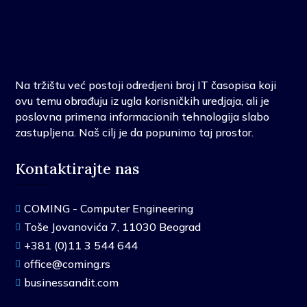
Na tržištu već postoji odredjeni broj IT časopisa koji
ovu temu obrađuju iz ugla korisničkih uredjaja, ali je
poslovna primena informacionih tehnologija slabo
zastupljena. Naš cilj je da popunimo taj prostor.
Kontaktirajte nas
COMING - Computer Engineering

Toše Jovanovića 7, 11030 Beograd

+381 (0)11 3 544 644

office@coming.rs

businessandit.com
