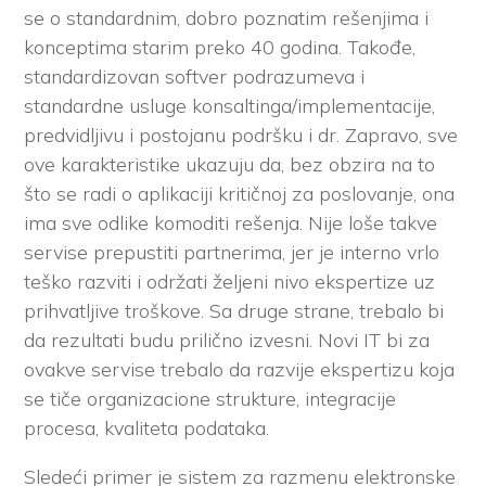
se o standardnim, dobro poznatim rešenjima i
konceptima starim preko 40 godina. Takođe,
standardizovan softver podrazumeva i
standardne usluge konsaltinga/implementacije,
predvidljivu i postojanu podršku i dr. Zapravo, sve
ove karakteristike ukazuju da, bez obzira na to
što se radi o aplikaciji kritičnoj za poslovanje, ona
ima sve odlike komoditi rešenja. Nije loše takve
servise prepustiti partnerima, jer je interno vrlo
teško razviti i održati željeni nivo ekspertize uz
prihvatljive troškove. Sa druge strane, trebalo bi
da rezultati budu prilično izvesni. Novi IT bi za
ovakve servise trebalo da razvije ekspertizu koja
se tiče organizacione strukture, integracije
procesa, kvaliteta podataka.
Sledeći primer je sistem za razmenu elektronske