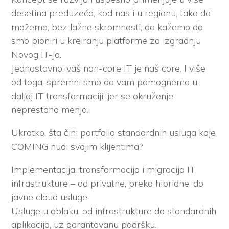
desetina preduzeća, kod nas i u regionu, tako da
možemo, bez lažne skromnosti, da kažemo da
smo pioniri u kreiranju platforme za izgradnju
Novog IT-ja.
Jednostavno: vaš non-core IT je naš core. I više
od toga, spremni smo da vam pomognemo u
daljoj IT transformaciji, jer se okruženje
neprestano menja.
Ukratko, šta čini portfolio standardnih usluga koje
COMING nudi svojim klijentima?
Implementacija, transformacija i migracija IT
infrastrukture – od privatne, preko hibridne, do
javne cloud usluge.
Usluge u oblaku, od infrastrukture do standardnih
aplikacija, uz garantovanu podršku.