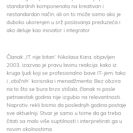
standardnih komponenata na kreativan i
nestandardan način, ali on to može samo ako je
duboko ukorenjen u srž poslovanja preduzeća i
ako deluje kao inovator i integrator
Članak „IT nije bitan“ Nikolasa Kara, objavljen
2003, izazvao je pravu lavinu reakcija, kako iz
kruga ljudi koji se profesionalno bave IT-jem, tako
i „običnih“ korisnika i menadžmenta. Bez obzira
na to što se bura brzo stišala, članak ni posle
petnaestak godina nije izgubio na relevantnosti.
Naprotiv, rekli bismo da poslednjih godina postaje
sve aktuelniji. Stvar je samo u tome da ga treba
čitati sa malo više suptilnosti i interpretirati ga u
novim okolnostima.