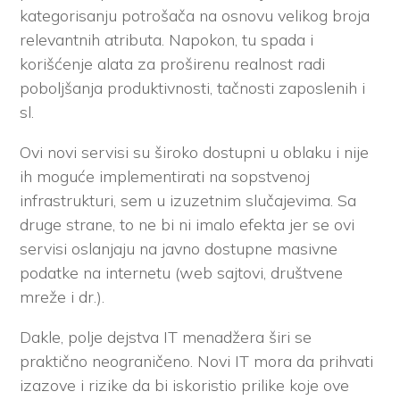
kategorisanju potrošača na osnovu velikog broja
relevantnih atributa. Napokon, tu spada i
korišćenje alata za proširenu realnost radi
poboljšanja produktivnosti, tačnosti zaposlenih i
sl.
Ovi novi servisi su široko dostupni u oblaku i nije
ih moguće implementirati na sopstvenoj
infrastrukturi, sem u izuzetnim slučajevima. Sa
druge strane, to ne bi ni imalo efekta jer se ovi
servisi oslanjaju na javno dostupne masivne
podatke na internetu (web sajtovi, društvene
mreže i dr.).
Dakle, polje dejstva IT menadžera širi se
praktično neograničeno. Novi IT mora da prihvati
izazove i rizike da bi iskoristio prilike koje ove