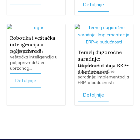
Detaljnije
Robotika i veštačka
inteligencija u
poljoprivredi
AgAR Robotika i
Temelj dugoročne
veštačka inteligencija u
saradnje:
poljoprivredi U eri
Implementacija ERP-
Mikro Kontrol d.o.o.
ubrzanog...
Temelj dugoročne
a budućnosti
saradnje: Implementacija
Detaljnije
ERP-a budućnosti...
Detaljnije