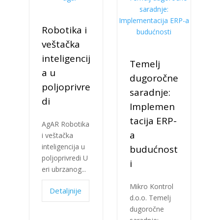
Robotika i
veštačka
inteligencij
Temelj
a u
dugoročne
poljoprivre
saradnje:
di
Implemen
tacija ERP-
AgAR Robotika
a
i veštačka
inteligencija u
budućnost
poljoprivredi U
i
eri ubrzanog...
Mikro Kontrol
Detaljnije
d.o.o. Temelj
dugoročne