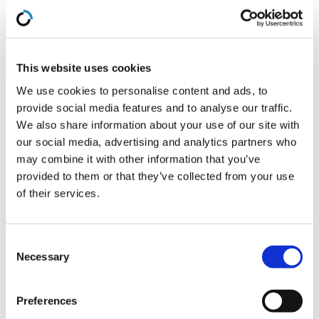
transakciju u realnom vremenu, npr.
plaćanja kreditnom karticom na
prodajnom mestu, najefikasnija opcija za
This website uses cookies
detekciju i sprečavanje prevare.
We use cookies to personalise content and ads, to
provide social media features and to analyse our traffic.
SAS Fraud Management
We also share information about your use of our site with
our social media, advertising and analytics partners who
may combine it with other information that you’ve
SAS Fraud Management pomaže
provided to them or that they’ve collected from your use
of their services.
bankama širom sveta u efikasnom
sprečavanju finansijskih prevara
primenom napredne analitike i tzv.
Consent
hibridne metodologije detekcije prevara.
Necessary
Selection
Hibridna metodologija detekcije
Preferences
uključuje kombinaciju poslovnih pravila,