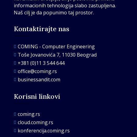
informacionih tehnologija slabo zastupljena.
Naš cilj je da popunimo taj prostor.
Kontaktirajte nas
COMING - Computer Engineering

Toše Jovanovića 7, 11030 Beograd

+381 (0)11 3 544 644

office@coming.rs

businessandit.com

Korisni linkovi
coming.rs

cloud.coming.rs

konferencija.coming.rs
