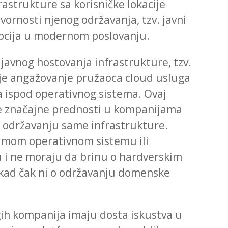
rastrukture sa korisničke lokacije
ornosti njenog održavanja, tzv. javni
opcija u modernom poslovanju.
 javnog hostovanja infrastrukture, tzv.
e angažovanje pružaoca cloud usluga
a ispod operativnog sistema. Ovaj
e značajne prednosti u kompanijama
u održavanju same infrastrukture.
samom operativnom sistemu ili
ru i ne moraju da brinu o hardverskim
ad čak ni o održavanju domenske
ih kompanija imaju dosta iskustva u