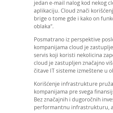
jedan e-mail nalog kod nekog cl
aplikaciju. Cloud znači korišćen
brige o tome gde i kako on funkc
oblaka“.
Posmatrano iz perspektive posl
kompanijama cloud je zastuplj
servis koji koristi nekolicina 
cloud je zastupljen značajno vi
čitave IT sisteme izmeštene u o
Korišćenje infrastrukture pruž
kompanijama pre svega finansij
Bez značajnih i dugoročnih inve
performantnu infrastrukturu, a