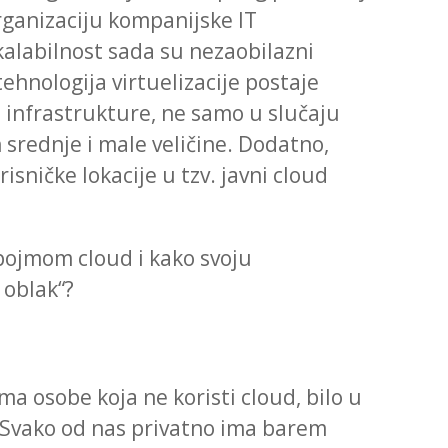
rganizaciju kompanijske IT
skalabilnost sada su nezaobilazni
tehnologija virtuelizacije postaje
 infrastrukture, ne samo u slučaju
h srednje i male veličine. Dodatno,
isničke lokacije u tzv. javni cloud
ojmom cloud i kako svoju
 oblak“?
 osobe koja ne koristi cloud, bilo u
. Svako od nas privatno ima barem