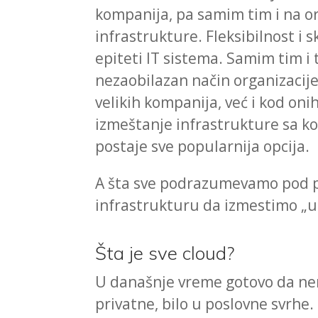
kompanija, pa samim tim i na o
infrastrukture. Fleksibilnost i 
epiteti IT sistema. Samim tim i 
nezaobilazan način organizacije
velikih kompanija, već i kod oni
izmeštanje infrastrukture sa kor
postaje sve popularnija opcija.
A šta sve podrazumevamo pod p
infrastrukturu da izmestimo „u
Šta je sve cloud?
U današnje vreme gotovo da nema
privatne, bilo u poslovne svrhe