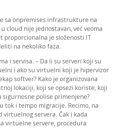
ise sa onpremises infrastrukture na
 u cloud nije jednostavan, već veoma
t proporcionalna je složenosti IT
liti na nekoliko faza.
 i servisa. – Da li su serveri koji su
uelni i ako su virtuelni koji je hipervizor
 bekap softver? Kako je organizovana
j lokaciji, koji se opsezi koriste, koji
su sigurnosne polise primenjene?
ju tok i tempo migracije. Recimo, na
 od virtuelnog servera. Čak i kada
ma virtuelne servere, procedura