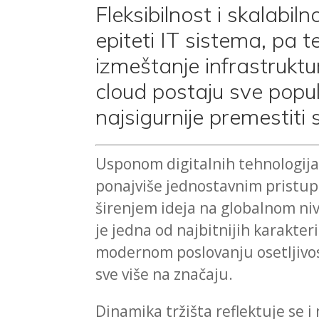
Fleksibilnost i skalabi
epiteti IT sistema, pa te
izmeštanje infrastruktur
cloud postaju sve popula
najsigurnije premestiti 
Usponom digitalnih tehnologija
ponajviše jednostavnim pristu
širenjem ideja na globalnom ni
je jedna od najbitnijih karakter
modernom poslovanju osetljivos
sve više na značaju.
Dinamika tržišta reflektuje se 