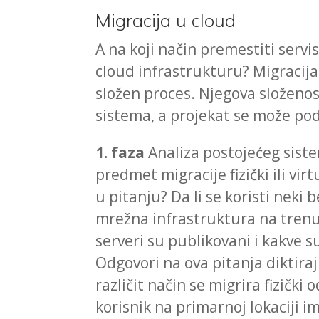
Migracija u cloud
A na koji način premestiti serv
cloud infrastrukturu? Migracija
složen proces. Njegova složenos
sistema, a projekat se može pode
1. faza
Analiza postojećeg sistema
predmet migracije fizički ili virt
u pitanju? Da li se koristi neki
mrežna infrastruktura na trenutno
serveri su publikovani i kakve 
Odgovori na ova pitanja diktira
različit način se migrira fizički
korisnik na primarnoj lokaciji i