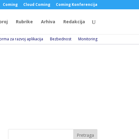
Coming
Cloud Coming
Coming Konferencija
broj
Rubrike
Arhiva
Redakcija
forma za razvoj aplikacija
Bezbednost
Monitoring
Pretraga