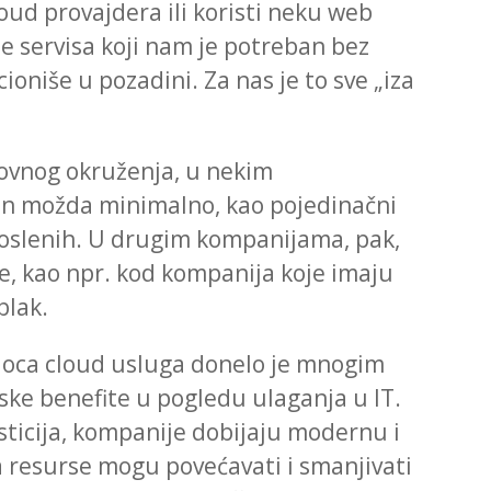
oud provajdera ili koristi neku web
je servisa koji nam je potreban bez
ioniše u pozadini. Za nas je to sve „iza
ovnog okruženja, u nekim
en možda minimalno, kao pojedinačni
zaposlenih. U drugim kompanijama, pak,
še, kao npr. kod kompanija koje imaju
blak.
aoca cloud usluga donelo je mnogim
ske benefite u pogledu ulaganja u IT.
sticija, kompanije dobijaju modernu i
 resurse mogu povećavati i smanjivati