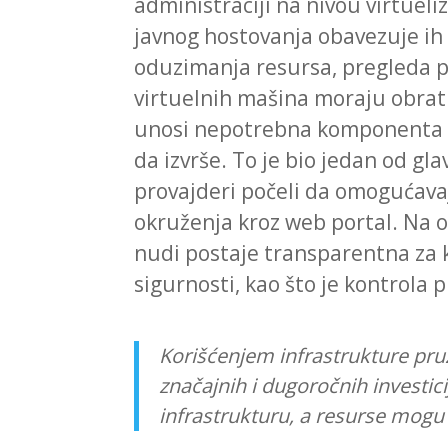
administraciji na nivou virtueli
javnog hostovanja obavezuje ih 
oduzimanja resursa, pregleda pe
virtuelnih mašina moraju obrat
unosi nepotrebna komponenta u 
da izvrše. To je bio jedan od gl
provajderi počeli da omogućavaj
okruženja kroz web portal. Na o
nudi postaje transparentna za k
sigurnosti, kao što je kontrola 
Korišćenjem infrastrukture pr
značajnih i dugoročnih investi
infrastrukturu, a resurse mogu 