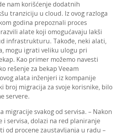
de nam korišćenje dodatnih
šu tranziciju u cloud. Iz ovog razloga
tokom godina prepoznali proces
 razvili alate koji omogućavaju lakši
d infrastrukturu. Takođe, neki alati,
a, mogu igrati veliku ulogu pri
a bekap. Kao primer možemo navesti
sko rešenje za bekap Veeam
vog alata inženjeri iz kompanije
 broj migracija za svoje korisnike, bilo
lne servere.
a migracije svakog od servisa. – Nakon
 i servisa, dolazi na red planiranje
ti od procene zaustavljanja u radu –