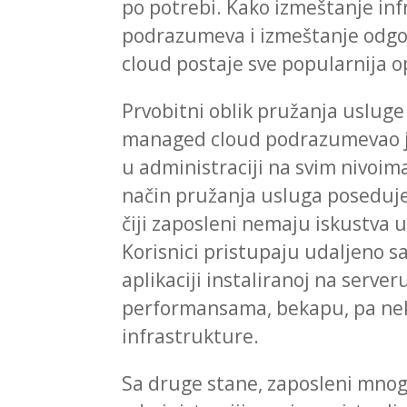
po potrebi. Kako izmeštanje inf
podrazumeva i izmeštanje odgov
cloud postaje sve popularnija 
Prvobitni oblik pružanja usluge
managed cloud podrazumevao j
u administraciji na svim nivoim
način pružanja usluga poseduj
čiji zaposleni nemaju iskustva 
Korisnici pristupaju udaljeno 
aplikaciji instaliranoj na serve
performansama, bekapu, pa nek
infrastrukture.
Sa druge stane, zaposleni mnog