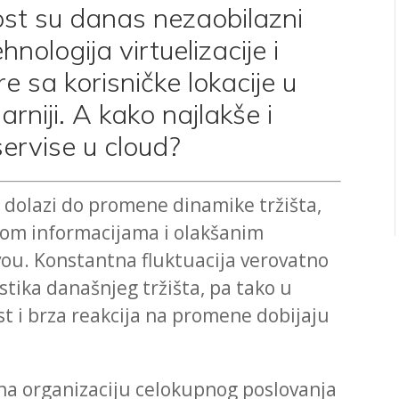
lnost su danas nezaobilazni
hnologija virtuelizacije i
e sa korisničke lokacije u
rniji. A kako najlakše i
servise u cloud?
 dolazi do promene dinamike tržišta,
pom informacijama i olakšanim
vou. Konstantna fluktuacija verovatno
istika današnjeg tržišta, pa tako u
t i brza reakcija na promene dobijaju
i na organizaciju celokupnog poslovanja