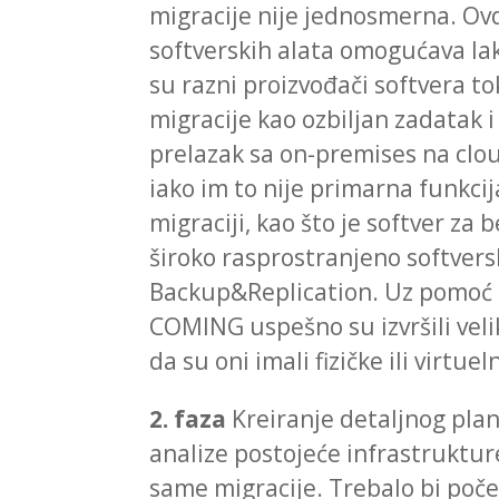
migracije nije jednosmerna. Ov
softverskih alata omogućava lak
su razni proizvođači softvera 
migracije kao ozbiljan zadatak i
prelazak sa on-premises na clou
iako im to nije primarna funkcij
migraciji, kao što je softver z
široko rasprostranjeno softver
Backup&Replication. Uz pomoć o
COMING uspešno su izvršili veliki
da su oni imali fizičke ili virtue
2. faza
Kreiranje detaljnog plan
analize postojeće infrastrukture
same migracije. Trebalo bi poče