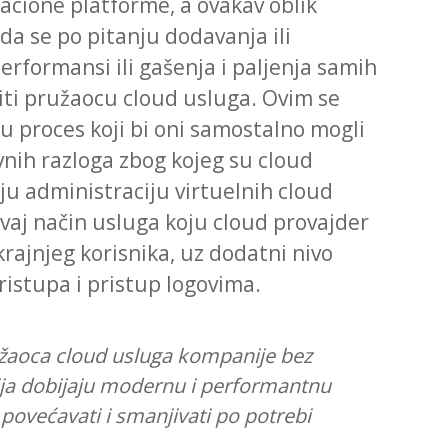
zacione platforme, a ovakav oblik
da se po pitanju dodavanja ili
rformansi ili gašenja i paljenja samih
iti pružaocu cloud usluga. Ovim se
proces koji bi oni samostalno mogli
avnih razloga zbog kojeg su cloud
u administraciju virtuelnih cloud
vaj način usluga koju cloud provajder
rajnjeg korisnika, uz dodatni nivo
pristupa i pristup logovima.
užaoca cloud usluga kompanije bez
cija dobijaju modernu i performantnu
povećavati i smanjivati po potrebi